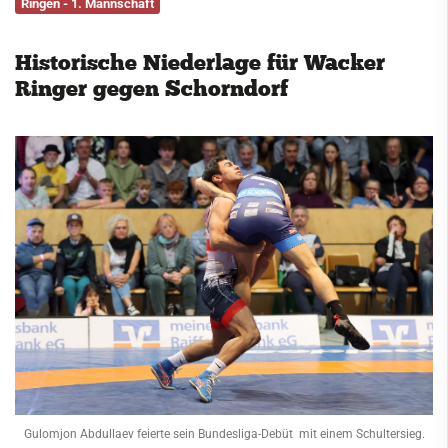
Ringen - 1. Mannschaft
Service
Historische Niederlage für Wacker
Kontakt
Ringer gegen Schorndorf
Gulomjon Abdullaev feierte sein Bundesliga-Debüt mit einem Schultersieg.