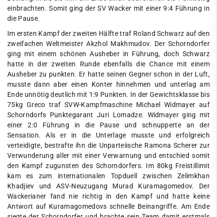
einbrachten. Somit ging der SV Wacker mit einer 9:4 Führung in
die Pause.
Im ersten Kampf der zweiten Hälfte traf Roland Schwarz auf den
zweifachen Weltmeister Akzhol Makhmudov. Der Schorndorfer
ging mit einem schönen Ausheber in Führung, doch Schwarz
hatte in der zweiten Runde ebenfalls die Chance mit einem
Ausheber zu punkten. Er hatte seinen Gegner schon in der Luft,
musste dann aber einen Konter hinnehmen und unterlag am
Ende unnötig deutlich mit 1:9 Punkten. In der Gewichtsklasse bis
75kg Greco traf SVW-Kampfmaschine Michael Widmayer auf
Schorndorfs Punktegarant Juri Lomadze. Widmayer ging mit
einer 2:0 Führung in die Pause und schnupperte an der
Sensation. Als er in die Unterlage musste und erfolgreich
verteidigte, bestrafte ihn die Unparteiische Ramona Scherer zur
Verwunderung aller mit einer Verwarnung und entschied somit
den Kampf zugunsten des Schorndorfers. Im 80kg Freistillimit
kam es zum internationalen Topduell zwischen Zelimkhan
Khadjiev und ASV-Neuzugang Murad Kuramagomedov. Der
Wackerianer fand nie richtig in den Kampf und hatte keine
Antwort auf Kuramagomedovs schnelle Beinangriffe. Am Ende
siegte der Schorndorfer und brachte sein Team damit erstmals