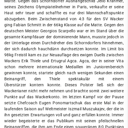
Matte. Gegen das Schorndorfer Aushängeschild Jello Krahmer,
seines Zeichens Olympiateilnehmer in Paris, verkaufte er seine
Haut sehr teuer und schaffte es nur drei Mannschaftspunkte
abzugeben. Beim Zwischenstand von 4:3 für den SV Wacker
ging Fabian Schmitt in der 66kg Klasse auf die Matte. Gegen den
deutschen Meister Georgios Scarpello war er im Stand über die
gesamte Kampfdauer der dominierende Mann, musste jedoch in
der Unterlage einen Durchdreher des Schorndorfers hinnehmen,
der sich dadurch hauchdünn durchsetzen konnte. Im Limit bis
98kg Freistil kam es zur Neuauflage des ewigen Duells zwischen
Wackers Erik Thiele und Ertugrul Agca. Agca, der in seiner Vita
schon mehrere internationale Medaillen im Juniorenbereich
gewinnen konnte, startete gleich nach wenigen Sekunden einen
Beinangriff, den Thiele spektakulär mit einem
Überstürzer kontern konnte. Dieses Polster ließ sich der
Wackerianer nicht mehr nehmen und brachte somit zwei weitere
Punkte auf das Wackerkonto. Im letzten Kampf vor der Pause
setzte Chefcoach Eugen Ponomartschuk das erste Mal in der
laufenden Saison auf Weltmeister Iszmail Muszukajev, der die in
ihn gesetzten Erwartungen voll und ganz erfüllen konnte. Immer
wieder begeisterte er das Publikum mit seinen pfeilschnellen
Beinangriffen, die ihm am Ende einen souveränen 8:0 Punktsieg