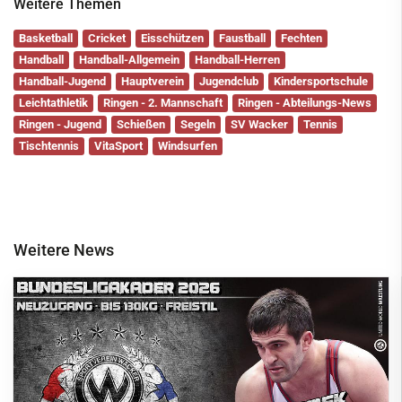
Weitere Themen
Basketball
Cricket
Eisschützen
Faustball
Fechten
Handball
Handball-Allgemein
Handball-Herren
Handball-Jugend
Hauptverein
Jugendclub
Kindersportschule
Leichtathletik
Ringen - 2. Mannschaft
Ringen - Abteilungs-News
Ringen - Jugend
Schießen
Segeln
SV Wacker
Tennis
Tischtennis
VitaSport
Windsurfen
Weitere News