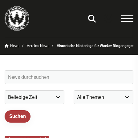
News
Vereins-News
Historische Niederlage für Wacker Ringer gegen 
Unser Verein
News
Vereins-News
Sommerfest 2025
Vereins-App/Vereinszeitung
Onlineshop
Sportdeutschland-News
Sportangebot