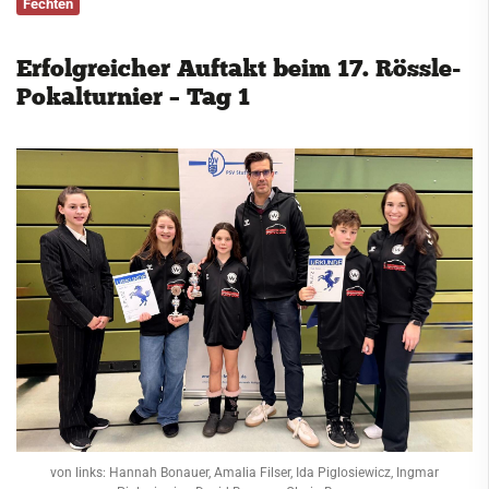
Fechten
Service
Erfolgreicher Auftakt beim 17. Rössle-
Kontakt
Pokalturnier – Tag 1
von links: Hannah Bonauer, Amalia Filser, Ida Piglosiewicz, Ingmar