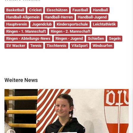
Basketball
Cricket
Eisschützen
Faustball
Handball
Handball-Allgemein
Handball-Herren
Handball-Jugend
Hauptverein
Jugendclub
Kindersportschule
Leichtathletik
Ringen - 1. Mannschaft
Ringen - 2. Mannschaft
Ringen - Abteilungs-News
Ringen - Jugend
Schießen
Segeln
SV Wacker
Tennis
Tischtennis
VitaSport
Windsurfen
Weitere News