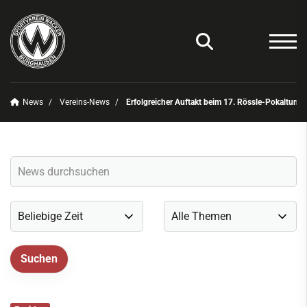
News
Vereins-News
Erfolgreicher Auftakt beim 17. Rössle-Pokalturnie
Unser Verein
News
Vereins-News
Sommerfest 2025
Vereins-App/Vereinszeitung
Onlineshop
Sportdeutschland-News
Sportangebot