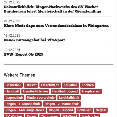
22.12.2025
Saisonrückblick: Ringer-Nachwuchs des SV Wacker
Burghausen feiert Meisterschaft in der Grenzlandliga
21.12.2025
Klare Niederlage zum Vorrundenabschluss in Weingarten
19.12.2025
Neues Kursangebot bei VitaSport
19.12.2025
SVW- Report 04/2025
Weitere Themen
Basketball
Cricket
Eisschützen
Faustball
Fechten
Handball
Handball-Herren
Handball-Jugend
Hauptverein
Jugendclub
Kindersportschule
Leichtathletik
Ringen - 1. Mannschaft
Ringen - 2. Mannschaft
Ringen - Abteilungs-News
Ringen - Jugend
Schießen
Segeln
SV Wacker
Tennis
Tischtennis
VitaSport
Windsurfen