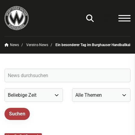
News
Vereins-News
Ein besonderer Tag im Burghauser Handballkalen
Unser Verein
News
Vereins-News
Sommerfest 2025
Vereins-App/Vereinszeitung
Onlineshop
Sportdeutschland-News
Sportangebot